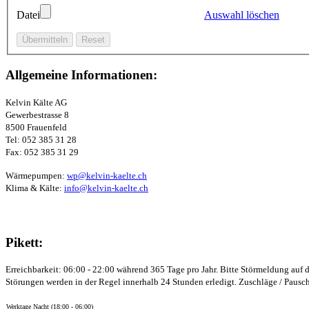
Datei
Auswahl löschen
Allgemeine Informationen:
Kelvin Kälte AG
Gewerbestrasse 8
8500 Frauenfeld
Tel: 052 385 31 28
Fax: 052 385 31 29
Wärmepumpen:
wp@kelvin-kaelte.ch
Klima & Kälte:
info@kelvin-kaelte.ch
Pikett:
Erreichbarkeit: 06:00 - 22:00 während 365 Tage pro Jahr.
Bitte Störmeldung auf 
Störungen werden in der Regel innerhalb 24 Stunden erledigt. Zuschläge / Pausc
Werktage Nacht (18:00 - 06:00)