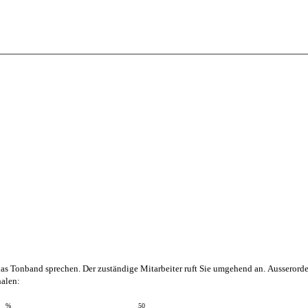
das Tonband sprechen. Der zuständige Mitarbeiter ruft Sie umgehend an.
Ausserorde
halen:
%
50