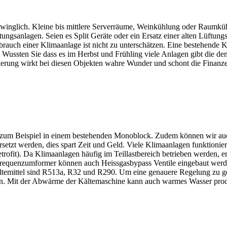
chwinglich. Kleine bis mittlere Serverräume, Weinkühlung oder Raumkü
gsanlagen. Seien es Split Geräte oder ein Ersatz einer alten Lüftungs
rbrauch einer Klimaanlage ist nicht zu unterschätzen. Eine bestehende 
n. Wussten Sie dass es im Herbst und Frühling viele Anlagen gibt die d
ierung wirkt bei diesen Objekten wahre Wunder und schont die Finanz
, zum Beispiel in einem bestehenden Monoblock. Zudem können wir au
etzt werden, dies spart Zeit und Geld. Viele Klimaanlagen funktionie
rofit). Da Klimaanlagen häufig im Teillastbereich betrieben werden, em
 Frequenzumformer können auch Heissgasbypass Ventile eingebaut werd
ltemittel sind R513a, R32 und R290. Um eine genauere Regelung zu g
en. Mit der Abwärme der Kältemaschine kann auch warmes Wasser prod