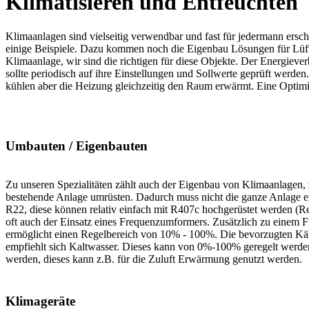
Klimatisieren und Entfeuchten
Kl
imaanlagen sind vielseitig verwendbar und fast für jedermann ers
einige Beispiele. Dazu kommen noch die Eigenbau Lösungen für Lüftun
Klimaanlage, wir sind die richtigen für diese Objekte. Der Energieve
sollte periodisch auf ihre Einstellungen und Sollwerte geprüft werde
kühlen aber die Heizung gleichzeitig den Raum erwärmt. Eine Optim
Umbauten / Eigenbauten
Zu unseren Spezialitäten zählt auch der Eigenbau von Klimaanlagen
bestehende Anlage umrüsten. Dadurch muss nicht die ganze Anlage ers
R22, diese können relativ einfach mit R407c hochgerüstet werden (Ret
oft auch der Einsatz eines Frequenzumformers. Zusätzlich zu einem
ermöglicht einen Regelbereich von 10% - 100%. Die bevorzugten Kä
empfiehlt sich Kaltwasser. Dieses kann von 0%-100% geregelt werd
werden, dieses kann z.B. für die Zuluft Erwärmung genutzt werden.
Klimageräte