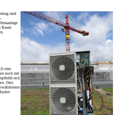
hlung sind
-
Klimaanlage
en Raum
en.
ch eine
ren noch mit
pfiehlt sich
en. Dies
ewährleisten
uziert