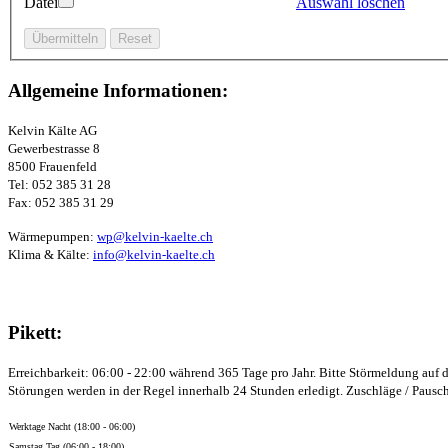
Datei
Auswahl löschen
Allgemeine Informationen:
Kelvin Kälte AG
Gewerbestrasse 8
8500 Frauenfeld
Tel: 052 385 31 28
Fax: 052 385 31 29
Wärmepumpen:
wp@kelvin-kaelte.ch
Klima & Kälte:
info@kelvin-kaelte.ch
Pikett:
Erreichbarkeit: 06:00 - 22:00 während 365 Tage pro Jahr.
Bitte Störmeldung auf 
Störungen werden in der Regel innerhalb 24 Stunden erledigt. Zuschläge / Pausc
Werktage Nacht (18:00 - 06:00)
Samstag Tag (06:00 - 18:00)