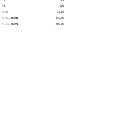
%
100
CHF
30.00
CHF/Einsatz
150.00
CHF/Einstaz
200.00