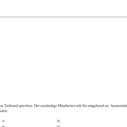
das Tonband sprechen. Der zuständige Mitarbeiter ruft Sie umgehend an.
Ausserorde
halen:
%
50
%
50