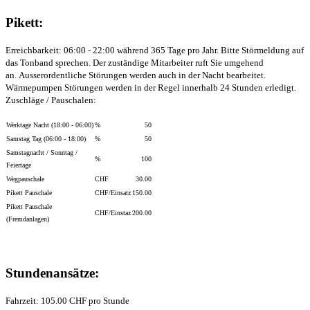
Pikett:
Erreichbarkeit: 06:00 - 22:00 während 365 Tage pro Jahr.
Bitte Störmeldung auf
das Tonband sprechen. Der zuständige Mitarbeiter ruft Sie umgehend
an.
Ausserordentliche Störungen werden auch in der Nacht bearbeitet.
Wärmepumpen Störungen werden in der Regel innerhalb 24 Stunden erledigt.
Zuschläge / Pauschalen:
Werktage Nacht (18:00 - 06:00)
%
50
Samstag Tag (06:00 - 18:00)
%
50
Samstagnacht / Sonntag /
%
100
Feiertage
Wegpauschale
CHF
30.00
Pikett Pauschale
CHF/Einsatz
150.00
Pikett Pauschale
CHF/Einstaz
200.00
(Fremdanlagen)
Stundenansätze:
Fahrzeit: 105.00 CHF pro Stunde